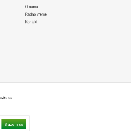
O nama
Radno vreme
Kontakt
tavite da
grafije, navedeni u okrviru proizvoda, u potpunosti
Slažem se