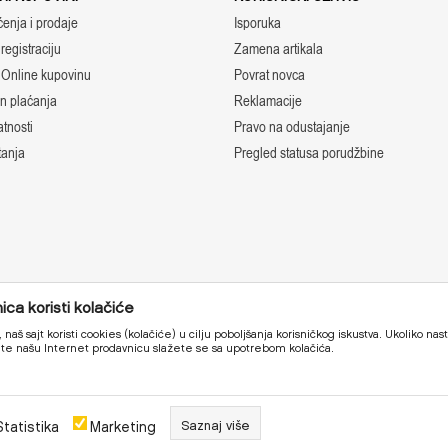
ćenja i prodaje
Isporuka
registraciju
Zamena artikala
 Online kupovinu
Povrat novca
in plaćanja
Reklamacije
atnosti
Pravo na odustajanje
tanja
Pregled statusa porudžbine
ca koristi kolačiće
 naš sajt koristi cookies (kolačiće) u cilju poboljšanja korisničkog iskustva. Ukoliko nas
tite našu Internet prodavnicu slažete se sa upotrebom kolačića.
ciznije moguće, ali ne možemo garantovati da su svi podaci i foto
kompletni i bez grešaka.
Statistika
Marketing
Saznaj više
www.kockalend.rs
NB SOFT