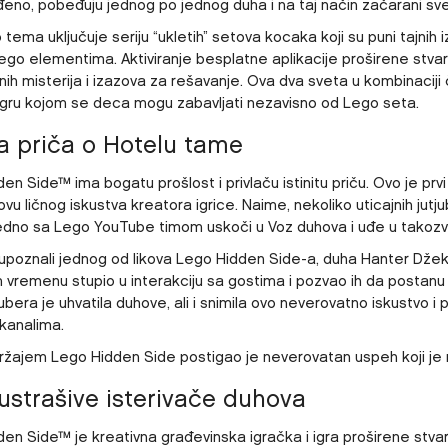
đeno, pobeđuju jednog po jednog duha i na taj način začarani sv
tema uključuje seriju “ukletih” setova kocaka koji su puni tajnih iz
ego elementima. Aktiviranje besplatne aplikacije proširene stvarn
vnih misterija i izazova za rešavanje. Ova dva sveta u kombinaciji č
 igru kojom se deca mogu zabavljati nezavisno od Lego seta.
ita priča o Hotelu tame
en Side™ ima bogatu prošlost i privlaču istinitu priču. Ovo je prvi 
ovu ličnog iskustva kreatora igrice. Naime, nekoliko uticajnih j
edno sa Lego YouTube timom uskoči u Voz duhova i uđe u takozv
poznali jednog od likova Lego Hidden Side-a, duha Hanter Džek D
 vremenu stupio u interakciju sa gostima i pozvao ih da postanu
jubera je uhvatila duhove, ali i snimila ovo neverovatno iskustvo i
kanalima.
ržajem Lego Hidden Side postigao je neverovatan uspeh koji je
ustrašive isterivače duhova
en Side™ je kreativna građevinska igračka i igra proširene stvar