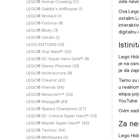
vide nevi
LEGO® Animal Crossing
(11)
LEGO® Gabby's dollhouse
(1)
Ova Lego 
LEGO® Wicked
(1)
ostalim L
LEGO® Fortnite
(8)
interakti
LEGO® Bluey
(3)
digitalnu
LEGO® Ostalo
(1)
Istin
LEGO EDITIONS
(10)
LEGO® Star Wars™
(52)
Lego Hidd
LEGO® DC Super Hero Girls™
(8)
je na osn
LEGO® Disney Princess
(33)
je da zaj
LEGO® Architecture
(8)
Tamo su u
LEGO® Creator
(42)
u realnom
LEGO® Friends
(64)
ekipa jut
LEGO® Minecraft™
(25)
YouTube 
LEGO® Ninjago®
(45)
LEGO® Speed Champions
(27)
Ovim sad
LEGO® DC Comics Super Hero™
(10)
Za ne
LEGO® Marvel Super Hero™
(40)
LEGO® Technic
(54)
Lego Hidd
LEGO® Minifigures
(2)