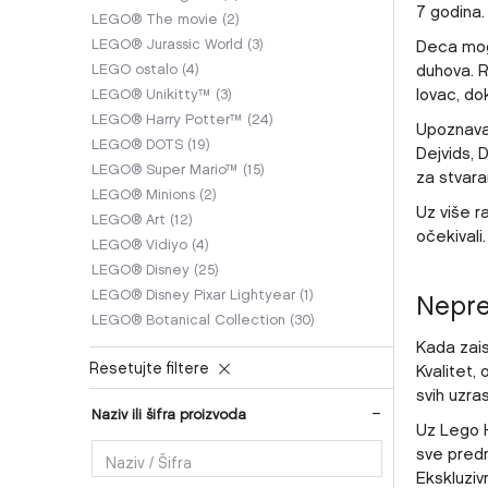
7 godina
LEGO® The movie
(2)
LEGO® Jurassic World
(3)
Deca mogu
duhova. R
LEGO ostalo
(4)
lovac, dok
LEGO® Unikitty™
(3)
LEGO® Harry Potter™
(24)
Upoznavan
LEGO® DOTS
(19)
Dejvids, 
LEGO® Super Mario™
(15)
za stvara
LEGO® Minions
(2)
Uz više ra
LEGO® Art
(12)
očekivali
LEGO® Vidiyo
(4)
LEGO® Disney
(25)
Nepre
LEGO® Disney Pixar Lightyear
(1)
LEGO® Botanical Collection
(30)
Kada zais
Resetujte filtere
Kvalitet,
svih uzra
Naziv ili šifra proizvoda
Uz Lego H
sve predn
Ekskluziv