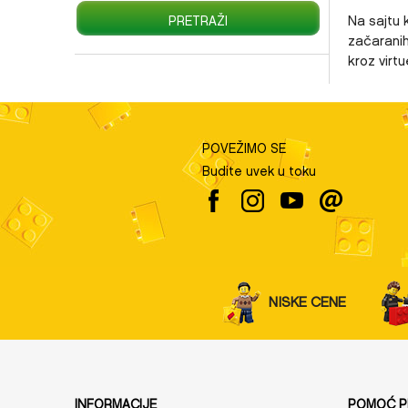
Na sajtu 
PRETRAŽI
začaranih
kroz virtu
POVEŽIMO SE
Budite uvek u toku
NISKE CENE
INFORMACIJE
POMOĆ PR