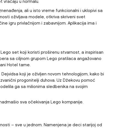
et vraćaju u normalu.
nenađenja, ali u isto vreme funkcionalni i uklopivi sa
osti oživljava modele, otkriva skriveni svet
ine igru privlačnijom i zabavnijom. Aplikacija ima i
Lego set koji koristi proširenu stvarnost, a inspirisan
utjubera sa ciljnom grupom Lego pratilaca angažovano
ani Hotel tame.
ejvidsa koji je oživljen novom tehnologijom, kako bi
 zvanični progonitelji duhova. Uz Džekovu pomoć
 podelila ga sa milionima sledbenika na svojim
 nadmašio sva očekivanja Lego kompanije.
nosti – sve u jednom. Namenjena je deci starijoj od