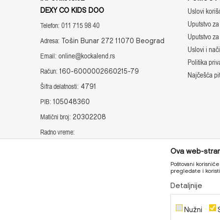
DEXY CO KIDS DOO
Uslovi koriš
Uputstvo za 
011 715 98 40
Telefon:
Tošin Bunar 272 11070 Beograd
Uputstvo za
Adresa:
Uslovi i nač
online@kockalend.rs
Email:
Politika priv
160-6000002660215-79
Račun:
Najčešća pi
4791
Šifra delatnosti:
105048360
PIB:
20302208
Matični broj:
Radno vreme:
Radnim danima: 8-16h i subotom: 10-14h
Ova web-strani
Poštovani korisniče,
pregledate i koris
Detaljnije
Proizvode na sajtu nastojimo da opišemo što je pre
Nužni