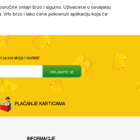
ručite onlajn brzo i sigurno. Uživaćete u osvajanju
 Vrlo brzo i lako ćete pokrenuti aplikaciju koja će
vi za sve akcije i novitete!
PRIJAVITE SE
PLAĆANJE KARTICAMA
INFORMACIJE