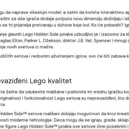
.
 da naprave višeslojni model, a zatim da koriste interaktivnu apl
ežim za više igrača dodaje potpuno novu dimenziju doživljaju i is
 se tri prijatelja pretvaraju u duhove koje lovi. Ko će pobediti? Ig
je glavnih Lego Hidden Side junaka uzbudljivo je i izazovno za klinc
Daglas Elton, Parker L. Džekson, doktor J.B. Vat, Spenser i mnogi
nje novih svetova iz mašte.
zličitih setova i redovnim ažuriranjem igrice, ovo će biti zabava ko
.
vaziđeni Lego kvalitet
ta želite da oduševite mališane i poklonite im vrednu igračku koj
 originalnost i funkcionalnost Lego setova su neprevaziđeni, št
sta.
idden Side™ setove mališani dobijaju mogućnost da kroz kreativ
osti moderne tehnologije. Deca mogu da se igraju, grade, sklapaju 
ne figure Lego Hidden Side™ junaka ove setove čine posebnim i