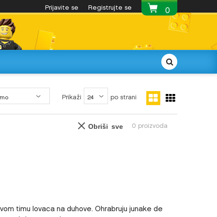
Najatraktivnija LEGO® ponuda
Prijavite se
Registrujte se
Besplatna 
0
Prikaži
po strani
0
proizvoda
Obriši sve
ivom timu lovaca na duhove. Ohrabruju junake de