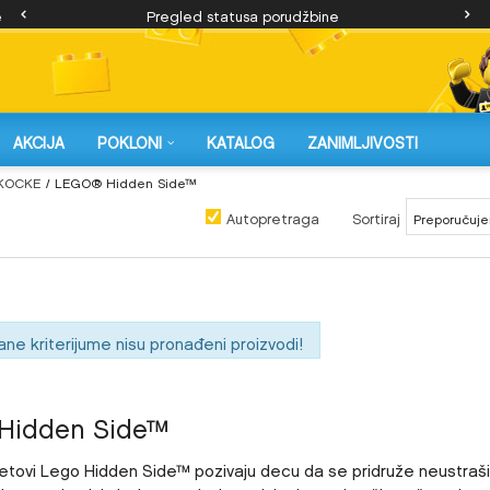
e
Pregled statusa porudžbine
AKCIJA
POKLONI
KATALOG
ZANIMLJIVOSTI
KOCKE
LEGO® Hidden Side™
Autopretraga
Sortiraj
ane kriterijume nisu pronađeni proizvodi!
Hidden Side™
etovi Lego Hidden Side™ pozivaju decu da se pridruže neustraš