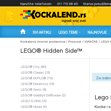
 4.999 rsd!
Naručite telefonom:
Plaćanje na 3 rate karticama Banca Intese!
011 715 98 40
Status porudžbin
SVI ARTIKLI
LEGO TEME
NAJNOVIJE
Kockalend internet prodavnica
Proizvodi
IGRAČKE
LEGO 
LEGO® Hidden Side™
LEGO® City
(80)
LEGO® Classic
(15)
Za izabr
LEGO® DUPLO®
(70)
LEGO® Dreamzzz
(16)
LEGO® Sonic
(8)
Lego 
LEGO® Gabbys Dollhouse
(2)
LEGO ICONS
(15)
Kocke i s
LEGO® Ideas
(4)