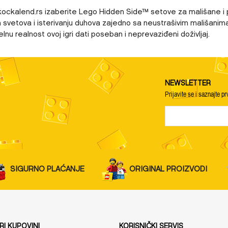
kockalend.rs izaberite Lego Hidden Side™ setove za mališane i po
 svetova i isterivanju duhova zajedno sa neustrašivim mališanima.
elnu realnost ovoj igri dati poseban i neprevaziđeni doživljaj.
NEWSLETTER
Prijavite se i saznajte pr
SIGURNO PLAĆANJE
ORIGINAL PROIZVODI
I KUPOVINI
KORISNIČKI SERVIS