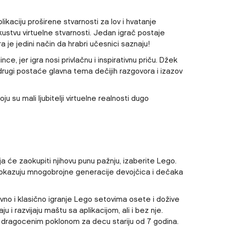
ikaciju proširene stvarnosti za lov i hvatanje
kustvu virtuelne stvarnosti. Jedan igrač postaje
ra je jedini način da hrabri učesnici saznaju!
e, jer igra nosi privlačnu i inspirativnu priču. Džek
 drugi postaće glavna tema dečijih razgovora i izazov
ju su mali ljubitelji virtuelne realnosti dugo
a će zaokupiti njihovu punu pažnju, izaberite Lego.
o dokazuju mnogobrojne generacije devojčica i dečaka
no i klasično igranje Lego setovima osete i dožive
i razvijaju maštu sa aplikacijom, ali i bez nje.
 dragocenim poklonom za decu stariju od 7 godina.