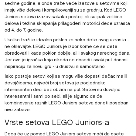
sedme godine, a onda traže veće izazove u setovima koji
imaju više delova i komplikovaniji su za gradnju. Kod LEGO
Juniors setova izazov sakako postoji, ali su ipak veličina
delova i težina sklapanja prilagođeni motorici dece uzrasta
od 4. do 7. godine.
Ukoliko tražite idealan poklon za neko dete ovog uzrasta -
ne oklevajte. LEGO Juniors je izbor kome će se dete
obradovati i kada poklon dobije, ali i svakog narednog dana.
Jer ovo je igračka koja nikada ne dosadi i svaki put donosi
inspiraciju za novu igru - u društvu ili samostalno.
Iako postoje setovi koji se mogu više dopasti dečacima ili
devojčicama, najveći broj setova je podjednako
interesantan deci bez obzira na pol. Setovi su dovoljno
interesantni i sami po sebi, ali je sigurno da će
kombinovanje raznih LEGO Juniors setova doneti poseban
nivo zabave.
Vrste setova LEGO Juniors-a
Deca će uz pomoć LEGO Juniors setova moći da osete