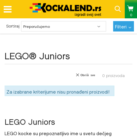
0
Najatraktivnija LEGO® ponuda
Sortiraj
Filteri
LEGO® Juniors
0
proizvoda
Obriši sve
Za izabrane kriterijume nisu pronađeni proizvodi!
LEGO Juniors
LEGO kocke su prepoznatljivo ime u svetu dečjeg