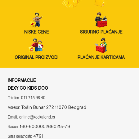
NISKE CENE
SIGURNO PLAĆANJE
ORIGINAL PROIZVODI
PLAĆANJE KARTICAMA
INFORMACIJE
DEXY CO KIDS DOO
011 715 98 40
Telefon:
Tošin Bunar 272 11070 Beograd
Adresa:
online@kockalend.rs
Email:
160-6000002660215-79
Račun:
4791
Šifra delatnosti: