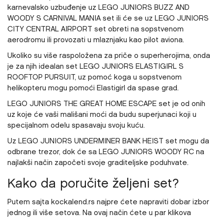
karnevalsko uzbuđenje uz LEGO JUNIORS BUZZ AND
WOODY S CARNIVAL MANIA set ili će se uz LEGO JUNIORS
CITY CENTRAL AIRPORT set obreti na sopstvenom
aerodromu ili provozati u mlaznjaku kao pilot aviona.
Ukoliko su više raspoložena za priče o superherojima, onda
je za njih idealan set LEGO JUNIORS ELASTIGIRL S
ROOFTOP PURSUIT, uz pomoć koga u sopstvenom
helikopteru mogu pomoći Elastigirl da spase grad.
LEGO JUNIORS THE GREAT HOME ESCAPE set je od onih
uz koje će vaši mališani moći da budu superjunaci koji u
specijalnom odelu spasavaju svoju kuću.
Uz LEGO JUNIORS UNDERMINER BANK HEIST set mogu da
odbrane trezor, dok će sa LEGO JUNIORS WOODY RC na
najlakši način započeti svoje graditeljske poduhvate.
Kako da poručite željeni set?
Putem sajta kockalend.rs najpre ćete napraviti dobar izbor
jednog ili više setova. Na ovaj način ćete u par klikova