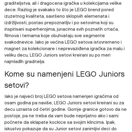
graditeljstva, ali i dragocena igračka u kolekcijama velike
dece. Razlog je svakako to što je LEGO brend pored
izuzetnog kvaliteta, savršeno sklopivih elemenata i
izdržljivosti, postao prepoznatljiv i po setovima koji su
inspirisani superherojima, junacima svih poznatih crtaća,
filmova i temama koje obuhvataju sve segmente
svakodnevice. Iako je većina LEGO setova istovremeno i
magnet za kolekcionare i neprevaziđena igračka za malu i
veliku decu, LEGO Juniors setovi kreirani su po meri
najmlađih graditelja.
Kome su namenjeni LEGO Juniors
setovi?
Iako je najveći broj LEGO setova namenjen igračima od
osam godina pa naviše, LEGO Juniors setovi kreirani su za
decu uzrasta od četiri godine. Gornje granice gotovo da ne
postoje, pa ne treba da vam bude neprijatno ako i sami
počnete da sklapate kockice sa svojim klincima. Ipak,
iskustvo pokazuje da su Junior setovi zanimljivi deci do