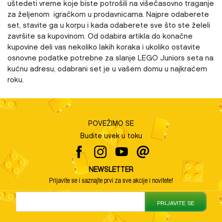
uštedeti vreme koje biste potrošili na višečasovno traganje
za željenom igračkom u prodavnicama. Najpre odaberete
set, stavite ga u korpu i kada odaberete sve što ste želeli
završite sa kupovinom. Od odabira artikla do konačne
kupovine deli vas nekoliko lakih koraka i ukoliko ostavite
osnovne podatke potrebne za slanje LEGO Juniors seta na
kućnu adresu, odabrani set je u vašem domu u najkraćem
roku.
POVEŽIMO SE
Budite uvek u toku
NEWSLETTER
Prijavite se i saznajte prvi za sve akcije i novitete!
PRIJAVITE SE