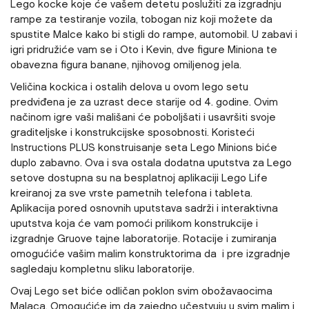
Lego kocke koje će vašem detetu poslužiti za izgradnju
rampe za testiranje vozila, tobogan niz koji možete da
spustite Malce kako bi stigli do rampe, automobil. U zabavi i
igri pridružiće vam se i Oto i Kevin, dve figure Miniona te
obavezna figura banane, njihovog omiljenog jela.
Veličina kockica i ostalih delova u ovom lego setu
predviđena je za uzrast dece starije od 4. godine. Ovim
načinom igre vaši mališani će poboljšati i usavršiti svoje
graditeljske i konstrukcijske sposobnosti. Koristeći
Instructions PLUS konstruisanje seta Lego Minions biće
duplo zabavno. Ova i sva ostala dodatna uputstva za Lego
setove dostupna su na besplatnoj aplikaciji Lego Life
kreiranoj za sve vrste pametnih telefona i tableta.
Aplikacija pored osnovnih uputstava sadrži i interaktivna
uputstva koja će vam pomoći prilikom konstrukcije i
izgradnje Gruove tajne laboratorije. Rotacije i zumiranja
omogućiće vašim malim konstruktorima da i pre izgradnje
sagledaju kompletnu sliku laboratorije.
Ovaj Lego set biće odličan poklon svim obožavaocima
Malaca. Omogućiće im da zajedno učestvuju u svim malim i