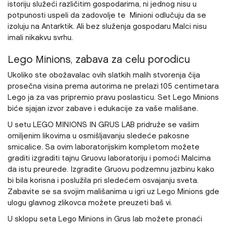
istoriju služeći različitim gospodarima, ni jednog nisu u
potpunosti uspeli da zadovolje te Minioni odlučuju da se
izoluju na Antarktik. Ali bez služenja gospodaru Malci nisu
imali nikakvu svrhu.
Lego Minions, zabava za celu porodicu
Ukoliko ste obožavalac ovih slatkih malih stvorenja čija
prosečna visina prema autorima ne prelazi 105 centimetara
Lego ja za vas pripremio pravu poslasticu. Set Lego Minions
biće sjajan izvor zabave i edukacije za vaše mališane.
U setu LEGO MINIONS IN GRUS LAB pridruže se vašim
omiljenim likovima u osmišljavanju sledeće pakosne
smicalice. Sa ovim laboratorijskim kompletom možete
graditi izgraditi tajnu Gruovu laboratoriju i pomoći Malcima
da istu preurede. Izgradite Gruovu podzemnu jazbinu kako
bi bila korisna i poslužila pri sledećem osvajanju sveta.
Zabavite se sa svojim mališanima u igri uz Lego Minions gde
ulogu glavnog zlikovca možete preuzeti baš vi.
U sklopu seta Lego Minions in Grus lab možete pronaći