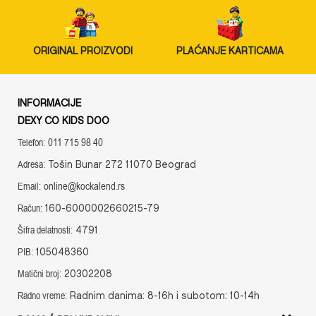
ORIGINAL PROIZVODI
PLAĆANJE KARTICAMA
INFORMACIJE
DEXY CO KIDS DOO
011 715 98 40
Telefon:
Tošin Bunar 272 11070 Beograd
Adresa:
online@kockalend.rs
Email:
160-6000002660215-79
Račun:
4791
Šifra delatnosti:
105048360
PIB:
20302208
Matični broj:
Radnim danima: 8-16h i subotom: 10-14h
Radno vreme: