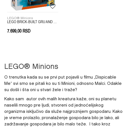
LEGO® Minions
LEGO BRICK-BUILT GRU AND MINIONS
7.699,00
RSD
LEGO® Minions
O trenutka kada su se prvi put pojavili u filmu „Dispicable
Me“ svi smo se pitali ko su ti Minioni, odnosno Malci. Odakle
su došli i šta oni u stvari žele i traže?
Kako sam autor ovih malih kreatura kaže, oni su planetu
naselili mnogo pre ljudi, stvoreni od jednoćelijskog
organizma isključivo da služe najgroznijem gospodaru. Kako
je vreme prolazilo, pronalaženje gospodara bilo je lako, ali
zadržavanje gospodara je bilo malo teže. I tako kroz