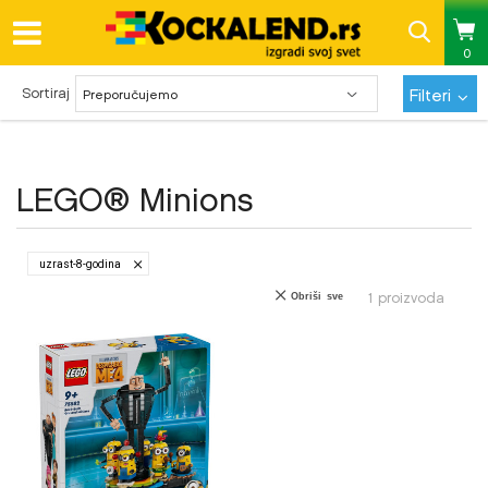
0
Pregled statusa porudžbine
Sortiraj
Filteri
LEGO® Minions
uzrast-8-godina
1
proizvoda
Obriši sve