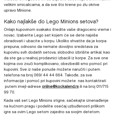
velikim smicalicama, a da sve što krene po zlu okrive
upravo Minione.
Kako najlakše do Lego Minions setova?
Onlajn kupovinom svakako štedite vaše dragoceno vreme i
novac. Izaberite Lego set kojem će se dete najviše
obradovati i ubacite u korpu. Ukoliko shvatite da je korpa
prepuna, odnosno da nemate dovoljno sredstava za
kupovinu svih dodatih setova, slobodno izbrišite artikal, kao
da ste ga u realnoj prodavnici izbacili iz korpe. Za sve one
kojima ovo zvuči komplikovano, obezbedili smo pomoć pri
kupovini. Sve iz naše ponude možete naručiti i putem
telefona na broj 069/ 44 44 664. Takođe, za sve
informacije i pomoć pri kupovini možete nas kontaktirati
putem imejl-adrese
online@kockalend.rs
ili na broj 011/715
99 70.
Kada vaš set Lego Minions stigne, sačekajte iznenađenje
na kućnom pragu i podelite osećaj uzbuđenosti prilikom
igre sa ovim Lego setom zajedno sa svojim detetom.