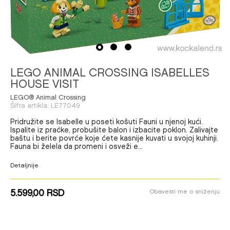
1
2
3
LEGO ANIMAL CROSSING ISABELLES
HOUSE VISIT
LEGO® Animal Crossing
Šifra artikla:
LE77049
Pridružite se Isabelle u poseti košuti Fauni u njenoj kući.
Ispalite iz praćke, probušite balon i izbacite poklon. Zalivajte
baštu i berite povrće koje ćete kasnije kuvati u svojoj kuhinji.
Fauna bi želela da promeni i osveži e
...
Detaljnije
5.599,00
RSD
Obavesti me o sniženju