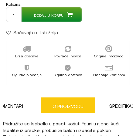
Količina:
DODAJ U KORPU
Sačuvajte u listi želja
Brza dostava
Povraćaj novca
Original proizvodi
Sigurno plaćanje
Sigurna dostava
Plaćanje karticom
KOMENTARI
SPECIFIKAC
O PROIZVODU
Pridružite se Isabelle u poseti košuti Fauni u njenoj kući.
Ispalite iz praćke, probušite balon i izbacite poklon.