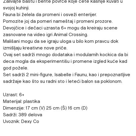
Zalivajte baštu i berite povrće koje ćete kasnije kuvati u
svojoj kuhinji.
Fauna bi želela da promeni i osveži enterijer.
Pomozite joj da pomeri nameštaj i promeni prozore.
Devojčice i dečaci uzrasta 6+ mogu da kreiraju scene
zasnovane na video igri Animal Crossing.
Mališani mogu da se igraju uloga u bilo kom pravcu dok
izmišljaju kreativne nove priče.
Ovaj set sadrži mnogo dodataka i modularnih kockica da bi
deca mogla da eksperimentišu i promene izgled kuće kad
god požele.
Set sadrži 2 mini-figure, Isabelle i Faunu, kao i prepoznatljive
sadržaje kao što su radni sto i leteći balon sa poklonom.
Uzrast: 6+
Materijal: plastika
Dimenzije: 17 cm (V) 25 cm (Š) 16 cm (D)
Sadrži: 389 delova
Uvoznik: Dexy Co
Karakteristika
Vrednost
Ime/Nadimak