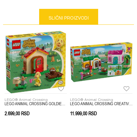
Kategorija
LEGO® Animal Crossing
Težina specifikacija
0 kg
Email
SLIČNI PROIZVODI
Pol
UNIVERZALNO
Uzrast
7-8 GODINA
Brend
LEGO
Poruka
Anti-spam zaštita - izračunajte koliko je 6 - 1 :
LEGO® Animal Crossing
LEGO® Animal Crossing
LEGO ANIMAL CROSSING GOLDIES COZY HOUSE
LEGO ANIMAL CROSSING CREATIVE HOUSES SEASONS OF
2.699,00
RSD
11.999,00
RSD
POŠALJI