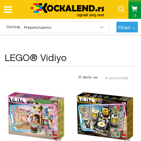
0
Pregled statusa porudžbine
Sortiraj
Filteri
LEGO® Vidiyo
4
proizvoda
Obriši sve