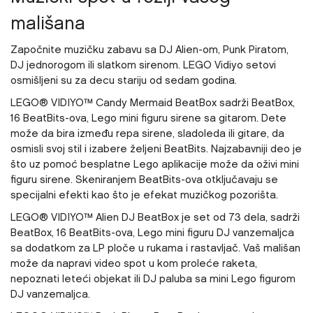
mališana
Započnite muzičku zabavu sa DJ Alien-om, Punk Piratom,
DJ jednorogom ili slatkom sirenom. LEGO Vidiyo setovi
osmišljeni su za decu stariju od sedam godina.
LEGO® VIDIYO™ Candy Mermaid BeatBox
sadrži BeatBox,
16 BeatBits-ova, Lego mini figuru sirene sa gitarom. Dete
može da bira između repa sirene, sladoleda ili gitare, da
osmisli svoj stil i izabere željeni BeatBits. Najzabavniji deo je
što uz pomoć besplatne Lego aplikacije može da oživi mini
figuru sirene. Skeniranjem BeatBits-ova otključavaju se
specijalni efekti kao što je efekat muzičkog pozorišta.
LEGO® VIDIYO™ Alien DJ BeatBox
je set od 73 dela, sadrži
BeatBox, 16 BeatBits-ova, Lego mini figuru DJ vanzemaljca
sa dodatkom za LP ploče u rukama i rastavljač. Vaš mališan
može da napravi video spot u kom proleće raketa,
nepoznati leteći objekat ili DJ paluba sa mini Lego figurom
DJ vanzemaljca.