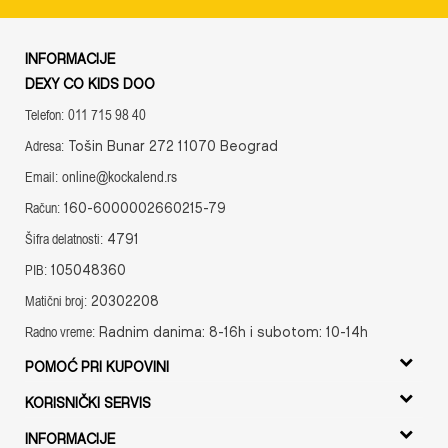
INFORMACIJE
DEXY CO KIDS DOO
011 715 98 40
Telefon:
Tošin Bunar 272 11070 Beograd
Adresa:
online@kockalend.rs
Email:
160-6000002660215-79
Račun:
4791
Šifra delatnosti:
105048360
PIB:
20302208
Matični broj:
Radnim danima: 8-16h i subotom: 10-14h
Radno vreme:
POMOĆ PRI KUPOVINI
Uslovi korišćenja i prodaje
KORISNIČKI SERVIS
Uputstvo za registraciju
Isporuka
INFORMACIJE
Uputstvo za Online kupovinu