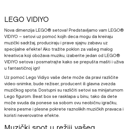
LEGO VIDIYO
Nova dimenzija LEGO® setova! Predstavljamo vam LEGO®
VIDIYO – setovi uz pomoć kojih deca mogu da kreiraju
muzički sadržaj, produciraju i prave sjajnu zabavu uz
specijalne efekte! Ako tražite poklon za vašeg malog
kreativca koji obožava muziku, izaberite jedan od LEGO®
VIDIYO setova i posmatrajte kako se prepušta mašti i uživa
u fantastičnoj igri!
Uz pomoć Lego Vidiyo vaše dete može da pravi različite
video-snimke, bude režiser, producent ili glavna zvezda
muzičkog spota. Dostupni su različiti setovi sa minijaturnom
Lego figurom. Beat box se rasklapa u binu, tako da dete
može svuda da ponese sa sobom ovu neobičnu igračku,
kreira pesme i plesne pokrete raznolikih muzičkih pravaca i
koristi neverovatne efekte.
Muzički spot u režiji vašeg