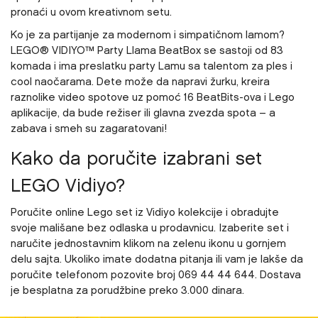
pronaći u ovom kreativnom setu.
Ko je
za partijanje za modernom i simpatičnom lamom?
LEGO® VIDIYO™ Party Llama BeatBox se sastoji od 83
komada i ima preslatku party Lamu sa talentom za ples i
cool naočarama. Dete može da napravi žurku, kreira
raznolike video spotove uz pomoć 16 BeatBits-ova i Lego
aplikacije, da bude režiser ili glavna zvezda spota – a
zabava i smeh su zagaratovani!
Kako da poručite izabrani set
LEGO Vidiyo?
Poručite online Lego set iz Vidiyo kolekcije i obradujte
svoje mališane bez odlaska u prodavnicu. Izaberite set i
naručite jednostavnim klikom na zelenu ikonu u gornjem
delu sajta. Ukoliko imate dodatna pitanja ili vam je lakše da
poručite telefonom pozovite broj 069 44 44 644. Dostava
je besplatna za porudžbine preko 3.000 dinara.