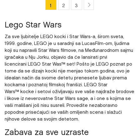
1
2
3
Lego Star Wars
Za sve ljubitelje LEGO kocki i Star Wars-a, širom sveta,
1999. godine, LEGO je u saradnji sa LucasFilm-om, ljudima
koji su napravili Star Wars filmove, na Međunarodnom sajmu
igračaka u Nju Jorku, objavio da će lansirati prvi
licencirani LEGO Star Was™ set! Pošto je LEGO poznat po
tome da se dizajn kocki nije menjao tokom godina, ovo je
idealan način da svome detetu prenesete ljubav prema
kockama i poznatoj filmskoj franšizi. LEGO Star
Wars™ kocke i setovi oživljavaju sve vaše najdraže brodove
i likove iz neverovatne Star Wars sage, a i one s kojima se
vaši mališani još nisu susreli. Provedite nezaboravno
popodne prisećajući se vaših omiljenih scena i slažući
njihove delove sa svojim detetom.
Zabava za sve uzraste