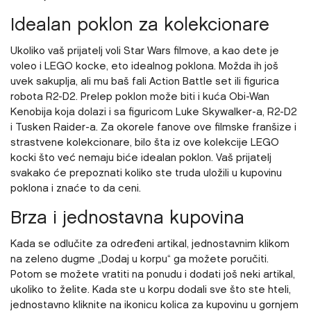
Idealan poklon za kolekcionare
Ukoliko vaš prijatelj voli Star Wars filmove, a kao dete je
voleo i LEGO kocke, eto idealnog poklona. Možda ih još
uvek sakuplja, ali mu baš fali Action Battle set ili figurica
robota R2-D2. Prelep poklon može biti i kuća Obi-Wan
Kenobija koja dolazi i sa figuricom Luke Skywalker-a, R2-D2
i Tusken Raider-a. Za okorele fanove ove filmske franšize i
strastvene kolekcionare, bilo šta iz ove kolekcije LEGO
kocki što već nemaju biće idealan poklon. Vaš prijatelj
svakako će prepoznati koliko ste truda uložili u kupovinu
poklona i znaće to da ceni.
Brza i jednostavna kupovina
Kada se odlučite za određeni artikal, jednostavnim klikom
na zeleno dugme „Dodaj u korpu“ ga možete poručiti.
Potom se možete vratiti na ponudu i dodati još neki artikal,
ukoliko to želite. Kada ste u korpu dodali sve što ste hteli,
jednostavno kliknite na ikonicu
kolica za kupovinu u gornjem