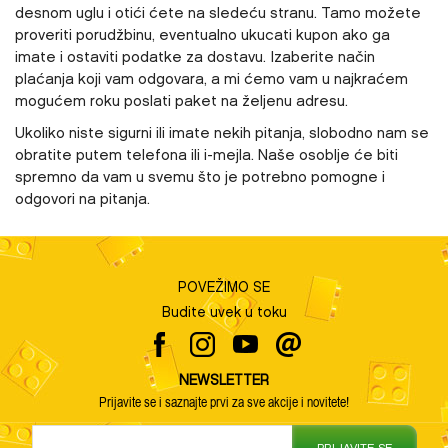
desnom uglu i otići ćete na sledeću stranu. Tamo možete
proveriti porudžbinu, eventualno ukucati kupon ako ga
imate i ostaviti podatke za dostavu. Izaberite način
plaćanja koji vam odgovara, a mi ćemo vam u najkraćem
mogućem roku poslati paket na željenu adresu.
Ukoliko niste sigurni ili imate nekih pitanja, slobodno nam se
obratite putem telefona ili i-mejla. Naše osoblje će biti
spremno da vam u svemu što je potrebno pomogne i
odgovori na pitanja.
POVEŽIMO SE
Budite uvek u toku
NEWSLETTER
Prijavite se i saznajte prvi za sve akcije i novitete!
PRIJAVITE SE