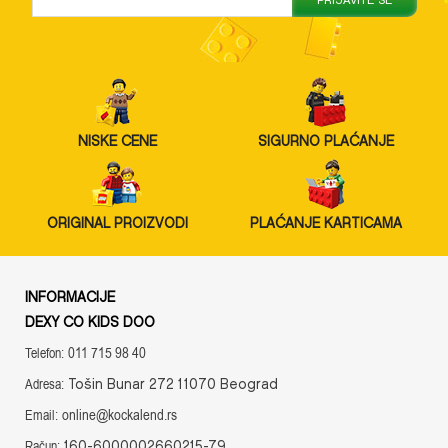
NISKE CENE
SIGURNO PLAĆANJE
ORIGINAL PROIZVODI
PLAĆANJE KARTICAMA
INFORMACIJE
DEXY CO KIDS DOO
011 715 98 40
Telefon:
Tošin Bunar 272 11070 Beograd
Adresa:
online@kockalend.rs
Email:
160-6000002660215-79
Račun: