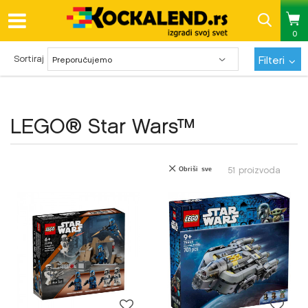
0
Pregled statusa porudžbine
Sortiraj
Filteri
LEGO® Star Wars™
51
proizvoda
Obriši sve