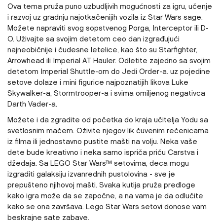
Ova tema pruža puno uzbudljivih mogućnosti za igru, učenje
i razvoj uz gradnju najotkačenijih vozila iz Star Wars sage.
Možete napraviti svog sopstvenog Porga, Interceptor ili D-
O. Uživajte sa svojim detetom ceo dan izgrađujući
najneobičnije i čudesne letelice, kao što su Starfighter,
Arrowhead ili Imperial AT Hauler. Odletite zajedno sa svojim
detetom Imperial Shuttle-om do Jedi Order-a. uz pojedine
setove dolaze i mini figurice najpoznatijih likova Luke
Skywalker-a, Stormtrooper-a i svima omiljenog negativca
Darth Vader-a.
Možete i da zgradite od početka do kraja učitelja Yodu sa
svetlosnim mačem. Oživite njegov lik čuvenim rečenicama
iz filma ili jednostavno pustite mašti na volju. Neka vaše
dete bude kreativno i neka samo ispriča priču Carstva i
džedaja. Sa LEGO Star Wars™ setovima, deca mogu
izgraditi galaksiju izvanrednih pustolovina - sve je
prepušteno njihovoj mašti. Svaka kutija pruža predloge
kako igra može da se započne, a na vama je da odlučite
kako se ona završava. Lego Star Wars setovi donose vam
beskrajne sate zabave.