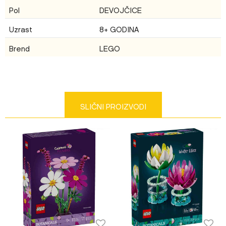
Pol
DEVOJČICE
Uzrast
8+ GODINA
Brend
LEGO
Poruka
SLIČNI PROIZVODI
Anti-spam zaštita - izračunajte koliko je 2 + 3 :
POŠALJI