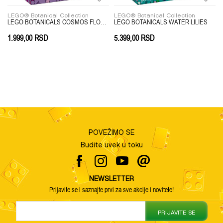
LEGO® Botanical Collection
LEGO® Botanical Collection
CACTUS
LEGO BOTANICALS COSMOS FLOWERS
LEGO BOTANICALS WATER LILIES
1.999,00
RSD
5.399,00
RSD
POVEŽIMO SE
Budite uvek u toku
NEWSLETTER
Prijavite se i saznajte prvi za sve akcije i novitete!
PRIJAVITE SE