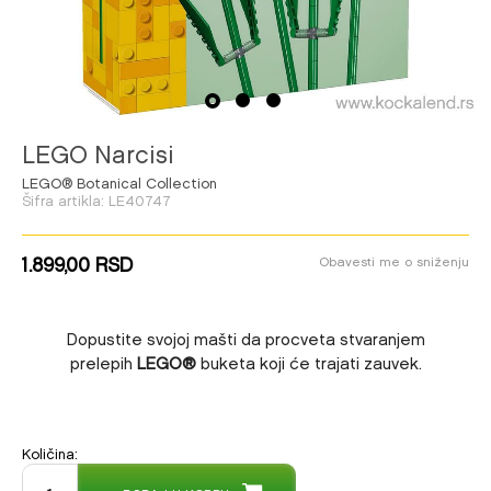
1
2
3
LEGO Narcisi
LEGO® Botanical Collection
Šifra artikla:
LE40747
1.899,00
RSD
Obavesti me o sniženju
Dopustite svojoj mašti da procveta stvaranjem
prelepih
LEGO®
buketa koji će trajati zauvek.
Količina:
DODAJ U KORPU