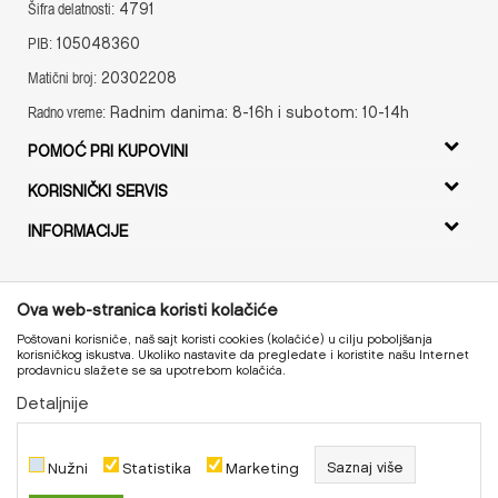
4791
Šifra delatnosti:
105048360
PIB:
20302208
Matični broj:
Radnim danima: 8-16h i subotom: 10-14h
Radno vreme:
POMOĆ PRI KUPOVINI
Uslovi korišćenja i prodaje
KORISNIČKI SERVIS
Uputstvo za registraciju
Isporuka
INFORMACIJE
Uputstvo za Online kupovinu
Zamena artikala
O nama
Uslovi i način plaćanja
Povrat novca
Radno vreme
Politika privatnosti
Ova web-stranica koristi kolačiće
Reklamacije
Kontakt
Najčešća pitanja
Poštovani korisniče, naš sajt koristi cookies (kolačiće) u cilju poboljšanja
Pravo na odustajanje
korisničkog iskustva. Ukoliko nastavite da pregledate i koristite našu Internet
prodavnicu slažete se sa upotrebom kolačića.
Pregled statusa porudžbine
Detaljnije
Proizvode na sajtu nastojimo da opišemo što je preciznije
moguće, ali ne možemo garantovati da su svi podaci i
fotografije, navedeni u okrviru proizvoda, u potpunosti
kompletni i bez grešaka.
Nužni
Statistika
Marketing
Saznaj više