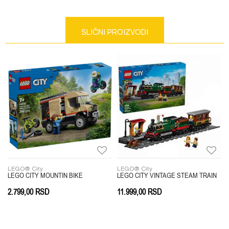
Kategorija
LEGO® City
Težina specifikacija
0 kg
Email
SLIČNI PROIZVODI
Pol
DEČACI
Uzrast
4-6 GODINA
Brend
LEGO
Poruka
Anti-spam zaštita - izračunajte koliko je 2 + 3 :
LEGO® City
LEGO® City
EETCAR
LEGO CITY MOUNTIN BIKE
LEGO CITY VINTAGE STEAM TRAIN
2.799,00
RSD
11.999,00
RSD
POŠALJI