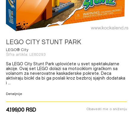
LEGO CITY STUNT PARK
LEGO® City
Šifra artikla:
LE60293
Sa LEGO City Stunt Park uplovićete u svet spektakularne
akcije. Ovaj set LEGO dolazi sa motociklom igračkom sa
volanom za neverovatne kaskaderske pokrete. Deca
aktiviraju bicikl da bi ga poslali kroz bezbroj sjajnih dodataka
i
...
Detaljnije
4.199,00
RSD
Obavesti me o sniženju