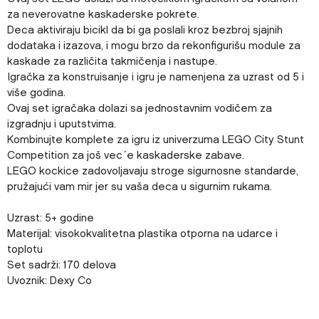
za neverovatne kaskaderske pokrete.
Deca aktiviraju bicikl da bi ga poslali kroz bezbroj sjajnih
dodataka i izazova, i mogu brzo da rekonfigurišu module za
kaskade za različita takmičenja i nastupe.
Igračka za konstruisanje i igru je namenjena za uzrast od 5 i
više godina.
Ovaj set igračaka dolazi sa jednostavnim vodičem za
izgradnju i uputstvima.
Kombinujte komplete za igru iz univerzuma LEGO City Stunt
Competition za još vec´e kaskaderske zabave.
LEGO kockice zadovoljavaju stroge sigurnosne standarde,
pružajući vam mir jer su vaša deca u sigurnim rukama.
Uzrast: 5+ godine
Materijal: visokokvalitetna plastika otporna na udarce i
toplotu
Set sadrži: 170 delova
Uvoznik: Dexy Co
Karakteristika
Vrednost
Ime/Nadimak