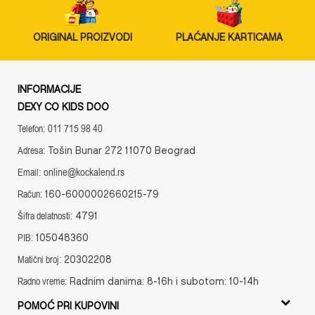
ORIGINAL PROIZVODI
PLAĆANJE KARTICAMA
INFORMACIJE
DEXY CO KIDS DOO
011 715 98 40
Telefon:
Tošin Bunar 272 11070 Beograd
Adresa:
online@kockalend.rs
Email:
160-6000002660215-79
Račun:
4791
Šifra delatnosti:
105048360
PIB:
20302208
Matični broj:
Radnim danima: 8-16h i subotom: 10-14h
Radno vreme:
POMOĆ PRI KUPOVINI