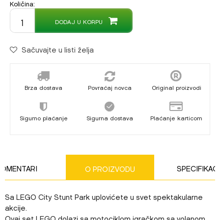
Količina:
DODAJ U KORPU
Sačuvajte u listi želja
Brza dostava
Povraćaj novca
Original proizvodi
Sigurno plaćanje
Sigurna dostava
Plaćanje karticom
KOMENTARI
SPECIFIKAC
O PROIZVODU
Sa LEGO City Stunt Park uplovićete u svet spektakularne
akcije.
Ovaj set LEGO dolazi sa motociklom igračkom sa volanom