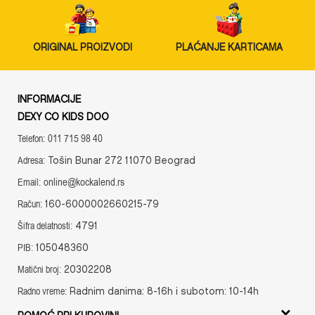
ORIGINAL PROIZVODI
PLAĆANJE KARTICAMA
INFORMACIJE
DEXY CO KIDS DOO
011 715 98 40
Telefon:
Tošin Bunar 272 11070 Beograd
Adresa:
online@kockalend.rs
Email:
160-6000002660215-79
Račun:
4791
Šifra delatnosti:
105048360
PIB:
20302208
Matični broj:
Radnim danima: 8-16h i subotom: 10-14h
Radno vreme:
POMOĆ PRI KUPOVINI