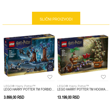
Kategorija
LEGO® Harry Potter™
Težina specifikacija
0 kg
Email
SLIČNI PROIZVODI
Pol
UNIVERZALNO
Uzrast
7-8 GODINA
Brend
LEGO
Poruka
Anti-spam zaštita - izračunajte koliko je 9 - 4 :
LEGO® Harry Potter™
LEGO® Harry Potter™
G FORD ANGLIA
LEGO HARRY POTTER TM FORBIDDEN FOREST EXPECTO P
LEGO HARRY POTTER TM HOGWARTS HERBOLOGY PLANTS
3.899,00
RSD
13.199,00
RSD
POŠALJI