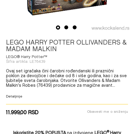
1
2
3
LEGO HARRY POTTER OLLIVANDERS &
MADAM MALKIN
LEGO® Harry Potter™
Šifra artikla:
LE76439
Ovaj set igračaka čini čarobni rođendanski ili praznični
poklon za devojčice i dečake od 8 i više godina, kao i za sve
ljubitelje sveta čarobnjaka. Otvorite Ollivanders & Madam
Malkin's Robes (76439) prodavnice za magične avant
...
Detaljnije
11.999,00
RSD
Obavesti me o sniženju
Iskoristite
20% POPUSTA
na izdvojene
LEGO
Harry
®