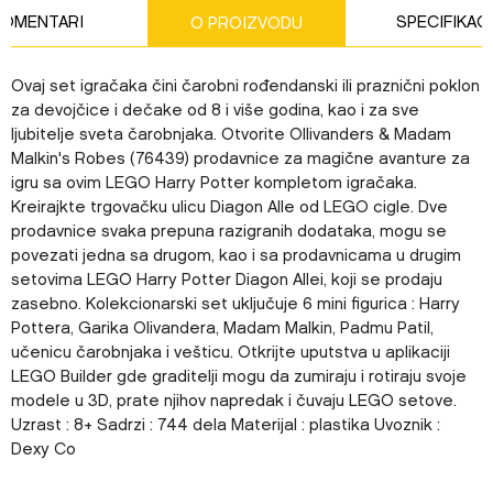
KOMENTARI
SPECIFIKAC
O PROIZVODU
Ovaj set igračaka čini čarobni rođendanski ili praznični poklon
za devojčice i dečake od 8 i više godina, kao i za sve
ljubitelje sveta čarobnjaka. Otvorite Ollivanders & Madam
Malkin's Robes (76439) prodavnice za magične avanture za
igru sa ovim LEGO Harry Potter kompletom igračaka.
Kreirajkte trgovačku ulicu Diagon Alle od LEGO cigle. Dve
prodavnice svaka prepuna razigranih dodataka, mogu se
povezati jedna sa drugom, kao i sa prodavnicama u drugim
setovima LEGO Harry Potter Diagon Allei, koji se prodaju
zasebno. Kolekcionarski set uključuje 6 mini figurica : Harry
Pottera, Garika Olivandera, Madam Malkin, Padmu Patil,
učenicu čarobnjaka i vešticu. Otkrijte uputstva u aplikaciji
LEGO Builder gde graditelji mogu da zumiraju i rotiraju svoje
modele u 3D, prate njihov napredak i čuvaju LEGO setove.
Uzrast : 8+ Sadrzi : 744 dela Materijal : plastika Uvoznik :
Dexy Co
Karakteristika
Vrednost
Ime/Nadimak