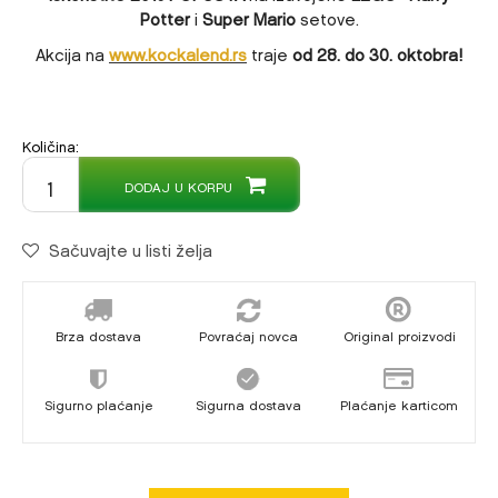
Potter
i
Super Mario
setove.
Akcija na
www.kockalend.rs
traje
od 28. do 30. oktobra!
Količina:
DODAJ U KORPU
Sačuvajte u listi želja
Brza dostava
Povraćaj novca
Original proizvodi
Sigurno plaćanje
Sigurna dostava
Plaćanje karticom