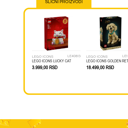
SLIČNI PROIZVODI
Brend
Anti-spam zaštita - izračunajte koliko je 2 + 3 :
LE40813
LE1
LEGO ICONS
LEGO ICONS
POŠALJI
LEGO ICONS LUCKY CAT
3.999,00
RSD
18.499,00
RSD