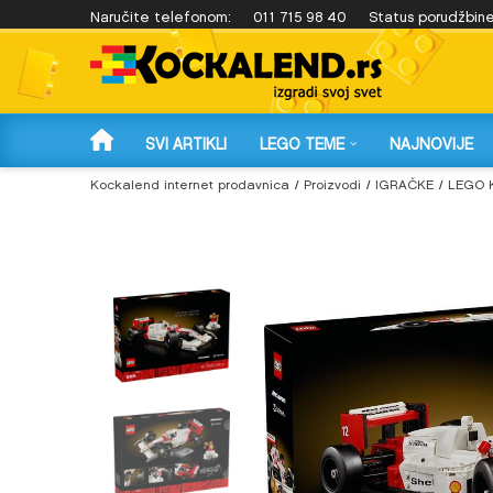
 4.999 rsd!
Naručite telefonom:
Plaćanje na 3 rate karticama Banca Intese!
011 715 98 40
Status porudžbin
SVI ARTIKLI
LEGO TEME
NAJNOVIJE
Kockalend internet prodavnica
Proizvodi
IGRAČKE
LEGO 