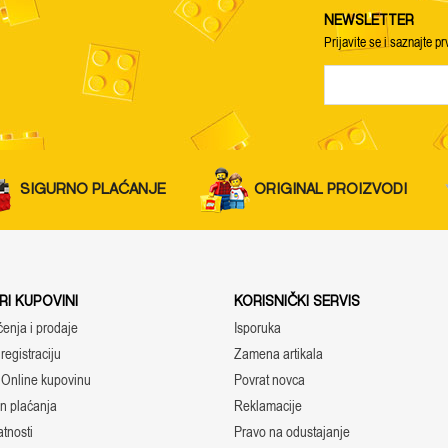
NEWSLETTER
Prijavite se i saznajte pr
SIGURNO PLAĆANJE
ORIGINAL PROIZVODI
I KUPOVINI
KORISNIČKI SERVIS
ćenja i prodaje
Isporuka
registraciju
Zamena artikala
 Online kupovinu
Povrat novca
in plaćanja
Reklamacije
atnosti
Pravo na odustajanje