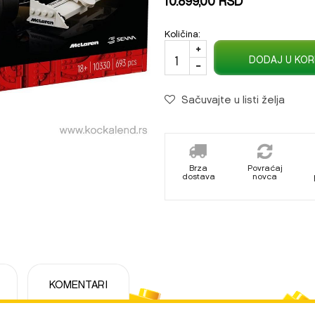
Količina:
DODAJ U KOR
Sačuvajte u listi želja
Brza
Povraćaj
dostava
novca
KOMENTARI