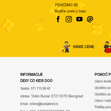
POVEŽIMO SE
Budite uvek u toku
NISKE CENE
INFORMACIJE
POMOĆ PR
DEXY CO KIDS DOO
Uslovi koriš
Uputstvo za 
011 715 98 40
Telefon:
Tošin Bunar 272 11070 Beograd
Uputstvo za
Adresa:
Uslovi i nač
online@kockalend.rs
Email:
Politika priv
160-6000002660215-79