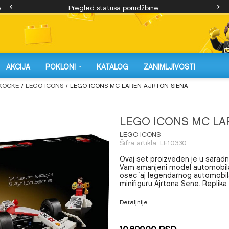
e
Pregled statusa porudžbine
AKCIJA
POKLONI
KATALOG
ZANIMLJIVOSTI
KOCKE
LEGO ICONS
LEGO ICONS MC LAREN AJRTON SIENA
LEGO ICONS MC LA
LEGO ICONS
Šifra artikla:
LE10330
Ovaj set proizveden je u sarad
Vam smanjeni model automobila k
osec´aj legendarnog automobila 
minifiguru Ajrtona Sene. Repli
Detaljnije
10.899,00
RSD