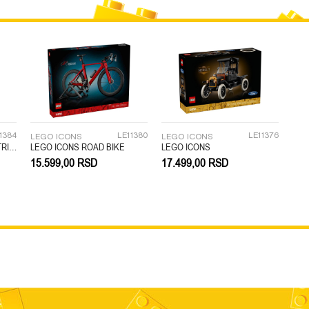
LEGO
1384
LE11380
LE11376
LEGO ICONS
LEGO ICONS
LEGO ICONS GOLDEN RETRIVER PUPPY
LEGO ICONS ROAD BIKE
LEGO ICONS
15.599,00
RSD
17.499,00
RSD