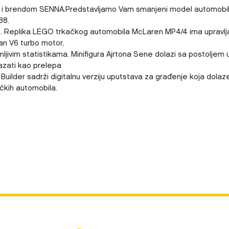
 i brendom SENNA.Predstavljamo Vam smanjeni model automobila k
88.
e. Replika LEGO trkačkog automobila McLaren MP4/4 ima upravljač
an V6 turbo motor,
imljivim statistikama. Minifigura Ajrtona Sene dolazi sa postoljem
azati kao prelepa
 Builder sadrži digitalnu verziju uputstava za građenje koja dolaz
ačkih automobila.
Vrednost
Email
LEGO ICONS
0 kg
DEČACI
18+ GODINA