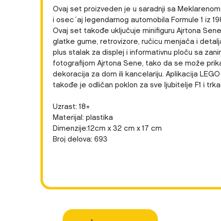
Ovaj set proizveden je u saradnji sa Meklarenom
i osec´aj legendarnog automobila Formule 1 iz 19
Ovaj set takođe uključuje minifiguru Ajrtona Sen
glatke gume, retrovizore, ručicu menjača i detalj
plus stalak za displej i informativnu ploču sa zan
fotografijom Ajrtona Sene, tako da se može prik
dekoracija za dom ili kancelariju. Aplikacija LEGO
takođe je odličan poklon za sve ljubitelje F1 i trk
Uzrast: 18+
Materijal: plastika
Dimenzije:12cm x 32 cm x 17 cm
Broj delova: 693
Karakteristika
Ime/Nadimak
Kategorija
Težina specifikacija
Pol
Poruka
Uzrast