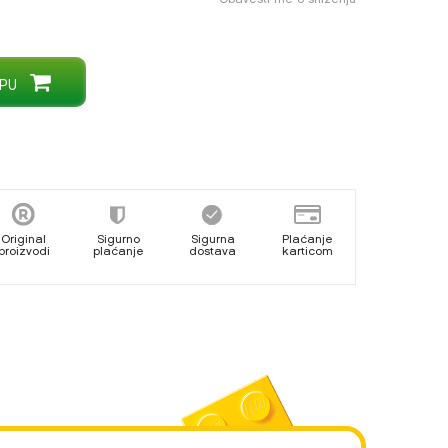
PU
Original
Sigurno
Sigurna
Plaćanje
proizvodi
plaćanje
dostava
karticom