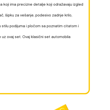
oji ima precizne detalje koji odražavaju izgled
, šipku za vešanje, podesivo zadnje krilo,
 u stilu podijuma i pločom sa poznatim citatom i
e uz ovaj set. Ovaj klasični set automobila