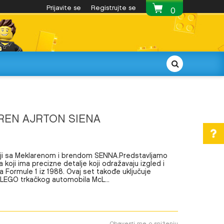
Najatraktivnija LEGO® ponuda
Prijavite se
Registrujte se
Besplatna 
0
REN AJRTON SIENA
nji sa Meklarenom i brendom SENNA.Predstavljamo
oji ima precizne detalje koji odražavaju izgled i
Formule 1 iz 1988. Ovaj set takođe uključuje
ka LEGO trkačkog automobila McL
...
Obavesti me o sniženju