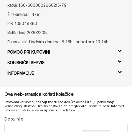
160-6000002660215-79
Račun:
4791
Šifra delatnosti:
105048360
PIB:
20302208
Matični broj:
Radnim danima: 8-16h i subotom: 10-14h
Radno vreme:
POMOĆ PRI KUPOVINI
Uslovi korišćenja i prodaje
KORISNIČKI SERVIS
Uputstvo za registraciju
Isporuka
INFORMACIJE
Uputstvo za Online kupovinu
Zamena artikala
O nama
Uslovi i način plaćanja
Povrat novca
Radno vreme
Politika privatnosti
Ova web-stranica koristi kolačiće
Reklamacije
Kontakt
Najčešća pitanja
Poštovani korisniče, naš sajt koristi cookies (kolačiće) u cilju poboljšanja
Pravo na odustajanje
korisničkog iskustva. Ukoliko nastavite da pregledate i koristite našu Internet
prodavnicu slažete se sa upotrebom kolačića.
Pregled statusa porudžbine
Detaljnije
Proizvode na sajtu nastojimo da opišemo što je preciznije
moguće, ali ne možemo garantovati da su svi podaci i
fotografije, navedeni u okrviru proizvoda, u potpunosti