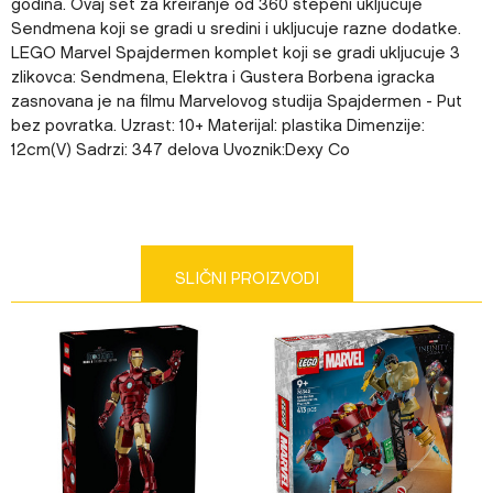
godina. Ovaj set za kreiranje od 360 stepeni ukljucuje
Sendmena koji se gradi u sredini i ukljucuje razne dodatke.
LEGO Marvel Spajdermen komplet koji se gradi ukljucuje 3
zlikovca: Sendmena, Elektra i Gustera Borbena igracka
zasnovana je na filmu Marvelovog studija Spajdermen - Put
bez povratka. Uzrast: 10+ Materijal: plastika Dimenzije:
12cm(V) Sadrzi: 347 delova Uvoznik:Dexy Co
Karakteristika
Vrednost
Ime/Nadimak
Kategorija
LEGO® Marvel Super Hero™
Težina specifikacija
0 kg
Email
SLIČNI PROIZVODI
Pol
DEČACI
Uzrast
8+ GODINA
Brend
LEGO
Poruka