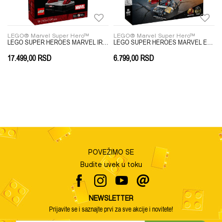
Anti-spam zaštita - izračunajte koliko je 9 - 4 :
LEGO® Marvel Super Hero™
LEGO® Marvel Super Hero™
GROOT
LEGO SUPER HEROES MARVEL IRON MAN MARK 3 COLLECTORS EDITION
LEGO SUPER HEROES MARVEL EPIC BATTLE HULKBUSTER VS ENEMY
17.499,00
RSD
6.799,00
RSD
POŠALJI
POVEŽIMO SE
Budite uvek u toku
NEWSLETTER
Prijavite se i saznajte prvi za sve akcije i novitete!