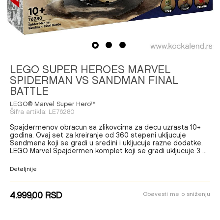
1
2
3
LEGO SUPER HEROES MARVEL
SPIDERMAN VS SANDMAN FINAL
BATTLE
LEGO® Marvel Super Hero™
Šifra artikla:
LE76280
Spajdermenov obracun sa zlikovcima za decu uzrasta 10+
godina. Ovaj set za kreiranje od 360 stepeni ukljucuje
Sendmena koji se gradi u sredini i ukljucuje razne dodatke.
LEGO Marvel Spajdermen komplet koji se gradi ukljucuje 3
...
Detaljnije
4.999,00
RSD
Obavesti me o sniženju