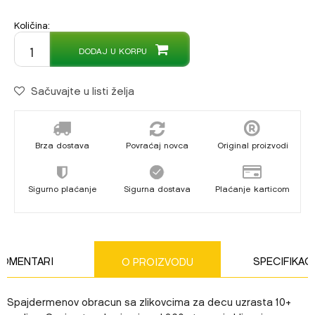
Količina:
DODAJ U KORPU
Sačuvajte u listi želja
Brza dostava
Povraćaj novca
Original proizvodi
Sigurno plaćanje
Sigurna dostava
Plaćanje karticom
KOMENTARI
SPECIFIKAC
O PROIZVODU
Spajdermenov obracun sa zlikovcima za decu uzrasta 10+