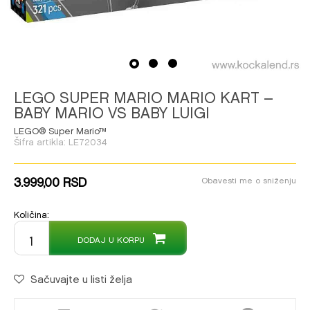
1
2
3
LEGO SUPER MARIO MARIO KART –
BABY MARIO VS BABY LUIGI
LEGO® Super Mario™
Šifra artikla:
LE72034
3.999,00
RSD
Obavesti me o sniženju
Količina:
DODAJ U KORPU
Sačuvajte u listi želja