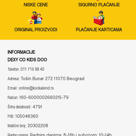
NISKE CENE
SIGURNO PLAĆANJE
ORIGINAL PROIZVODI
PLAĆANJE KARTICAMA
INFORMACIJE
DEXY CO KIDS DOO
011 715 98 40
Telefon:
Tošin Bunar 272 11070 Beograd
Adresa:
online@kockalend.rs
Email:
160-6000002660215-79
Račun:
4791
Šifra delatnosti:
105048360
PIB:
20302208
Matični broj:
Radnim danima: 8-16h i subotom: 10-14h
Radno vreme: