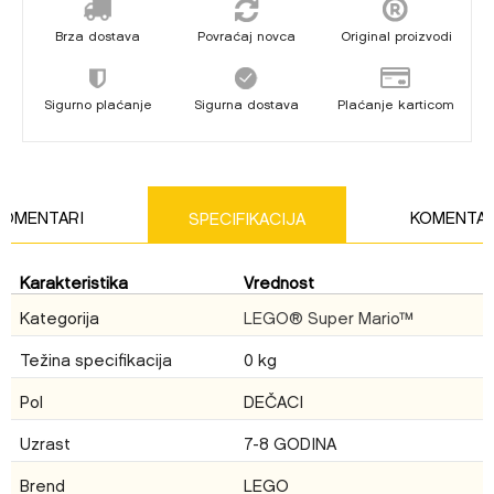
Brza dostava
Povraćaj novca
Original proizvodi
Sigurno plaćanje
Sigurna dostava
Plaćanje karticom
KOMENTARI
KOMENTAR
SPECIFIKACIJA
Karakteristika
Vrednost
Ime/Nadimak
Kategorija
LEGO® Super Mario™
Težina specifikacija
0 kg
Email
Pol
DEČACI
Uzrast
7-8 GODINA
Brend
LEGO