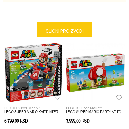
Poruka
SLIČNI PROIZVODI
Anti-spam zaštita - izračunajte koliko je 9 - 4 :
POŠALJI
LEGO® Super Mario™
LEGO® Super Mario™
STLE
LEGO SUPER MARIO KART INTERACTIVE
LEGO SUPER MARIO PARTY AT TOADS HOUSE
6.799,00
RSD
3.999,00
RSD