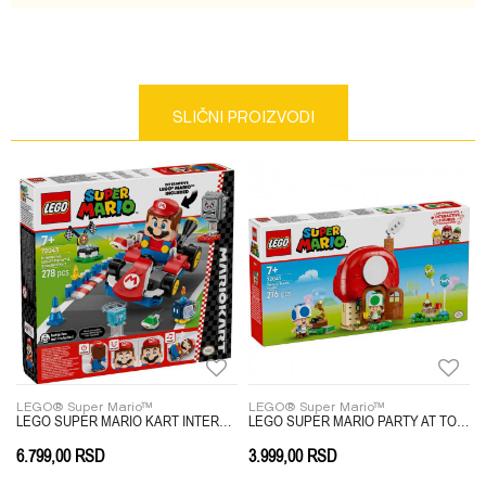
Poruka
SLIČNI PROIZVODI
Anti-spam zaštita - izračunajte koliko je 6 - 1 :
POŠALJI
LEGO® Super Mario™
LEGO® Super Mario™
STLE
LEGO SUPER MARIO KART INTERACTIVE
LEGO SUPER MARIO PARTY AT TOADS HOUSE
6.799,00
RSD
3.999,00
RSD