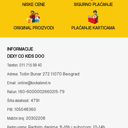
NISKE CENE
SIGURNO PLAĆANJE
ORIGINAL PROIZVODI
PLAĆANJE KARTICAMA
INFORMACIJE
DEXY CO KIDS DOO
011 715 98 40
Telefon:
Tošin Bunar 272 11070 Beograd
Adresa:
online@kockalend.rs
Email:
160-6000002660215-79
Račun:
4791
Šifra delatnosti:
105048360
PIB:
20302208
Matični broj:
Radnim danima: 8-16h i subotom: 10-14h
Radno vreme: