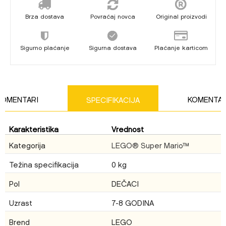
Brza dostava
Povraćaj novca
Original proizvodi
Sigurno plaćanje
Sigurna dostava
Plaćanje karticom
KOMENTARI
KOMENTAR
SPECIFIKACIJA
Karakteristika
Vrednost
Ime/Nadimak
Kategorija
LEGO® Super Mario™
Težina specifikacija
0 kg
Email
Pol
DEČACI
Uzrast
7-8 GODINA
Brend
LEGO