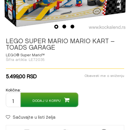
1
2
3
LEGO SUPER MARIO MARIO KART –
TOADS GARAGE
LEGO® Super Mario™
Šifra artikla:
LE72035
5.499,00
RSD
Obavesti me o sniženju
Količina:
DODAJ U KORPU
Sačuvajte u listi želja