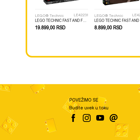
LE42231
LE4
LEGO® Technic
LEGO® Technic
POŠALJI
LEGO TECHNIC FAST AND FURIOUS DODGE CHARG
19.899,00
RSD
8.899,00
RSD
POVEŽIMO SE
Budite uvek u toku