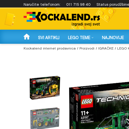
 4.999 rsd!
Naručite telefonom:
Plaćanje na 3 rate karticama Banca Intese!
011 715 98 40
Status porudžbin
SVI ARTIKLI
LEGO TEME
NAJNOVIJE
Kockalend internet prodavnica
Proizvodi
IGRAČKE
LEGO 