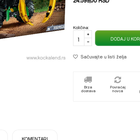
Količina:
DODAJ U KOR
Sačuvajte u listi želja
Brza
Povraćaj
dostava
novca
KOMENTARI