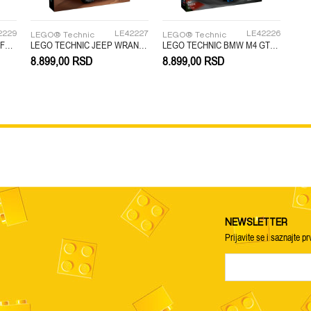
2229
LE42227
LE42226
LEGO® Technic
LEGO® Technic
LEGO TECHNIC FAST AND FURIOUS MITSUBISHI
LEGO TECHNIC JEEP WRANGLER RUBICON SUV
LEGO TECHNIC BMW M4 GT3 EVO RACE CAR
8.899,00
RSD
8.899,00
RSD
NEWSLETTER
Prijavite se i saznajte pr