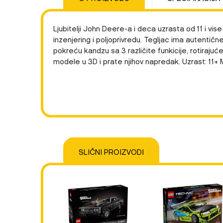
Ljubitelji John Deere-a i deca uzrasta od 11 i v
inzenjering i poljoprivredu. Tegljac ima autentič
pokreću kandzu sa 3 različite funkicije, rotirajuć
modele u 3D i prate njihov napredak. Uzrast: 11+ 
Karakteristika
Ime/Nadimak
Kategorija
Težina specifikacija
Pol
Poruka
Uzrast
SLIČNI PROIZVODI
Brend
Anti-spam zaštita - izračunajte koliko je 9 - 4 :