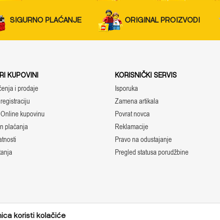
SIGURNO PLAĆANJE
ORIGINAL PROIZVODI
I KUPOVINI
KORISNIČKI SERVIS
ćenja i prodaje
Isporuka
registraciju
Zamena artikala
 Online kupovinu
Povrat novca
in plaćanja
Reklamacije
atnosti
Pravo na odustajanje
tanja
Pregled statusa porudžbine
ca koristi kolačiće