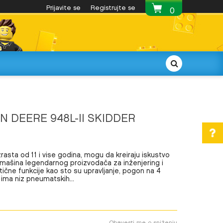
Najatraktivnija LEGO® ponuda
Prijavite se
Registrujte se
Besplatna 
0
 DEERE 948L-II SKIDDER
zrasta od 11 i vise godina, mogu da kreiraju iskustvo
mašina legendarnog proizvodača za inženjering i
tične funkcije kao sto su upravljanje, pogon na 4
a ima niz pneumatskih
...
Obavesti me o sniženju