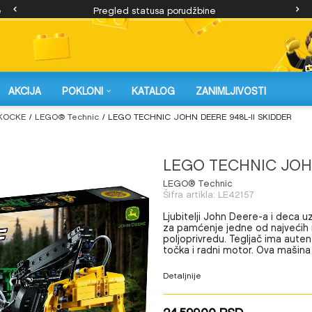
e
Pregled statusa porudžbine
AKCIJA
POKLONI
KATALOG
ZANIMLJIVOSTI
KOCKE
LEGO® Technic
LEGO TECHNIC JOHN DEERE 948L-II SKIDDER
LEGO TECHNIC JOHN
LEGO® Technic
Šifra artikla:
LE42157
Ljubitelji John Deere-a i deca u
za pamćenje jedne od najvećih 
poljoprivredu. Tegljač ima auten
točka i radni motor. Ova mašin
Detaljnije
24.599,00
RSD