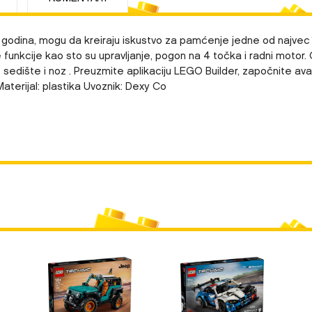
ise godina, mogu da kreiraju iskustvo za pamćenje jedne od najv
ne funkcije kao sto su upravljanje, pogon na 4 točka i radni motor
e sedište i noz . Preuzmite aplikaciju LEGO Builder, započnite ava
Materijal: plastika Uvoznik: Dexy Co
Vrednost
Email
LEGO® Technic
0 kg
DEČACI
8+ GODINA
LEGO