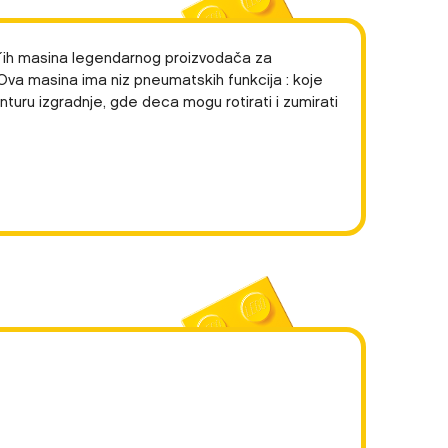
ec´ih masina legendarnog proizvodača za
. Ova masina ima niz pneumatskih funkcija : koje
nturu izgradnje, gde deca mogu rotirati i zumirati