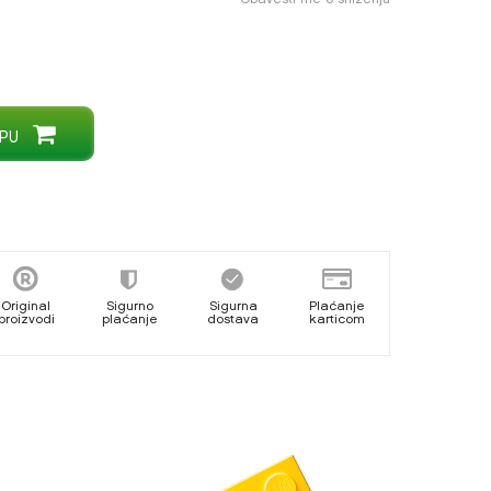
PU
Original
Sigurno
Sigurna
Plaćanje
proizvodi
plaćanje
dostava
karticom