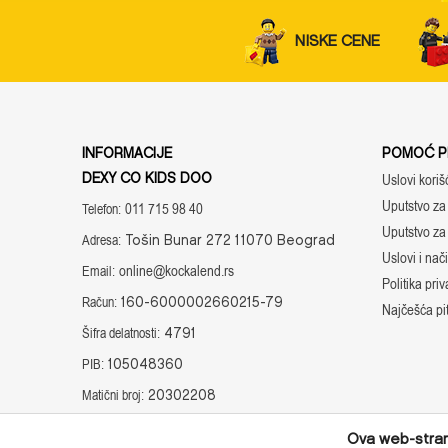
NISKE CENE
INFORMACIJE
POMOĆ PR
DEXY CO KIDS DOO
Uslovi koriš
Uputstvo za 
011 715 98 40
Telefon:
Tošin Bunar 272 11070 Beograd
Uputstvo za
Adresa:
Uslovi i nač
online@kockalend.rs
Email:
Politika priv
160-6000002660215-79
Račun:
Najčešća pi
4791
Šifra delatnosti:
105048360
PIB:
20302208
Matični broj:
Radno vreme:
Ova web-strani
Radnim danima: 8-16h i subotom: 10-14h