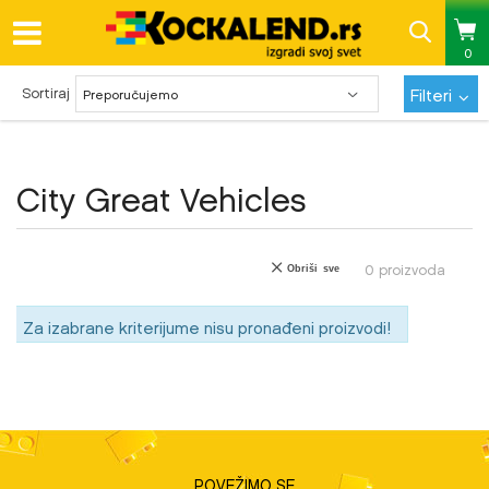
0
Pregled statusa porudžbine
Sortiraj
Filteri
City Great Vehicles
0
proizvoda
Obriši sve
Za izabrane kriterijume nisu pronađeni proizvodi!
POVEŽIMO SE