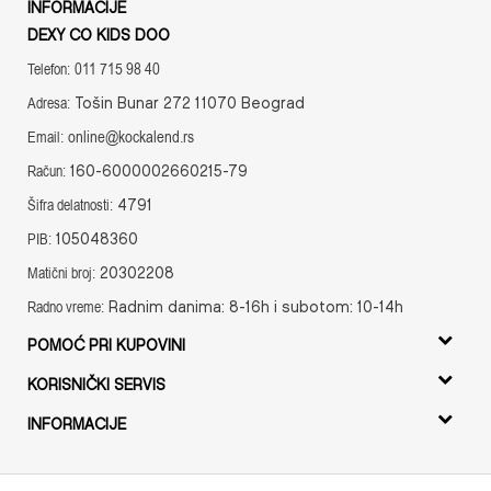
INFORMACIJE
DEXY CO KIDS DOO
011 715 98 40
Telefon:
Tošin Bunar 272 11070 Beograd
Adresa:
online@kockalend.rs
Email:
160-6000002660215-79
Račun:
4791
Šifra delatnosti:
105048360
PIB:
20302208
Matični broj:
Radnim danima: 8-16h i subotom: 10-14h
Radno vreme:
POMOĆ PRI KUPOVINI
Uslovi korišćenja i prodaje
KORISNIČKI SERVIS
Uputstvo za registraciju
Isporuka
INFORMACIJE
Uputstvo za Online kupovinu
Zamena artikala
O nama
Uslovi i način plaćanja
Povrat novca
Radno vreme
Politika privatnosti