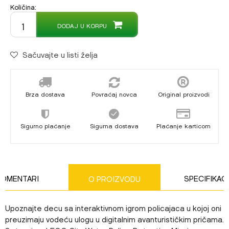
Količina:
DODAJ U KORPU
Sačuvajte u listi želja
Brza dostava
Povraćaj novca
Original proizvodi
Sigurno plaćanje
Sigurna dostava
Plaćanje karticom
KOMENTARI
SPECIFIKAC
O PROIZVODU
Upoznajte decu sa interaktivnom igrom policajaca u kojoj oni
preuzimaju vodeću ulogu u digitalnim avanturističkim pričama.