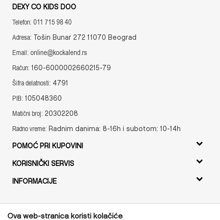
DEXY CO KIDS DOO
011 715 98 40
Telefon:
Tošin Bunar 272 11070 Beograd
Adresa:
online@kockalend.rs
Email:
160-6000002660215-79
Račun:
4791
Šifra delatnosti:
105048360
PIB:
20302208
Matični broj:
Radnim danima: 8-16h i subotom: 10-14h
Radno vreme:
POMOĆ PRI KUPOVINI
Uslovi korišćenja i prodaje
KORISNIČKI SERVIS
Uputstvo za registraciju
Isporuka
INFORMACIJE
Uputstvo za Online kupovinu
Zamena artikala
O nama
Uslovi i način plaćanja
Povrat novca
Radno vreme
Politika privatnosti
Ova web-stranica koristi kolačiće
Reklamacije
Kontakt