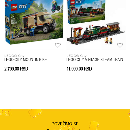
Brend
LEGO
Poruka
Anti-spam zaštita - izračunajte koliko je 2 + 3 :
LEGO® City
LEGO® City
EETCAR
LEGO CITY MOUNTIN BIKE
LEGO CITY VINTAGE STEAM TRAIN
2.799,00
RSD
11.999,00
RSD
POŠALJI
POVEŽIMO SE