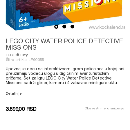
1
2
3
LEGO CITY WATER POLICE DETECTIVE
MISSIONS
LEGO® City
Šifra artikla:
LE60355
Upoznajte decu sa interaktivnom igrom policajaca u kojoj oni
preuzimaju vodeću ulogu u digitalnim avanturističkim
pričama. Set za igru LEGO City Water Police Detective
Missions sadrži gliser, kameru i 4 zabavne minifigure uklju
...
Detaljnije
3.899,00
RSD
Obavesti me o sniženju