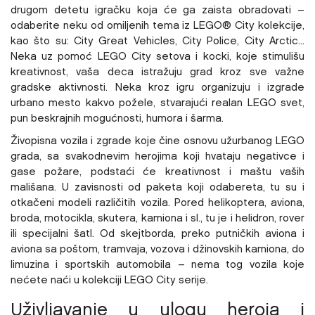
drugom detetu igračku koja će ga zaista obradovati –
odaberite neku od omiljenih tema iz LEGO® City kolekcije,
kao što su:
City Great Vehicles, City Police, City Arctic...
Neka uz pomoć LEGO City setova i kocki, koje stimulišu
kreativnost, vaša deca istražuju grad kroz sve važne
gradske aktivnosti. Neka kroz igru organizuju i izgrade
urbano mesto kakvo požele, stvarajući realan LEGO svet,
pun beskrajnih mogućnosti, humora i šarma.
Živopisna vozila i zgrade koje čine osnovu užurbanog LEGO
grada, sa svakodnevim herojima koji hvataju negativce i
gase požare, podstaći će kreativnost i maštu vaših
mališana. U zavisnosti od paketa koji odabereta, t
u su i
otkačeni modeli različitih vozila. Pored helikoptera, aviona,
broda, motocikla, skutera, kamiona i sl., tu je i helidron, rover
ili specijalni šatl. Od skejtborda, preko putničkih aviona i
aviona sa poštom, tramvaja, vozova i džinovskih kamiona, do
limuzina i sportskih automobila – nema tog vozila koje
nećete naći u kolekciji LEGO City serije.
Uživljavanje u ulogu heroja i