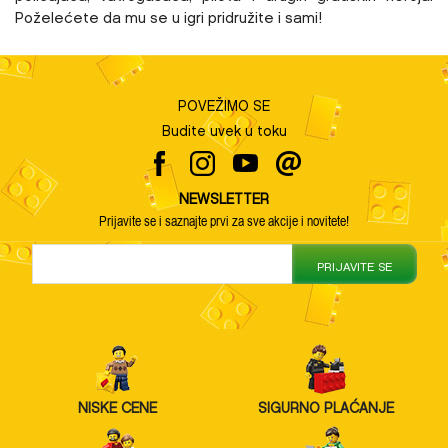
Poželećete da mu se u igri pridružite i sami!
POVEŽIMO SE
Budite uvek u toku
NEWSLETTER
Prijavite se i saznajte prvi za sve akcije i novitete!
PRIJAVITE SE
NISKE CENE
SIGURNO PLAĆANJE