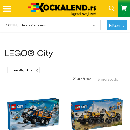
0
Pregled statusa porudžbine
Sortiraj
Filteri
LEGO® City
uzrast-8-godina
5
proizvoda
Obriši sve