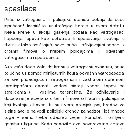
spasilaca
Priče iz vatrogasne ili policijske stanice čekaju da budu
ispričane! Inspirišite unutrašnjeg heroja u svom detetu.
Neka krene u akciju gašenja požara kao vatrogasac,
hapšenja lopova kao policajac ili spasavanja životinja u
divljini, stalno smišljajući nove priče i oživljavajući scene iz
crtanih filmova o hrabrim policajcima ili odvažnim
vatrogascima i spasiocima.
Ako vaša deca žele da krenu u vatrogasnu avanturu, neka
to učine uz pomoć minijaturnih figura odvažnih vatrogasaca,
sa sve pripadajućom vatrogasnom i zaštitnom opremom
(protivpožarni aparati, vodeni pištolji, vodeni topovi sa
strelicama...) i vozilima terencima. Za oživljavanje i
dočaravanje scena iz crtanih filmova o hrabrim policajcima
koji hvataju zlikovce, tu su i verni policijski psi, brodovi za
sjajne akcije na vodi, policijski dronovi za nadzor i još mnogo
toga – samo treba odabrati željeni komplet i omiljenu
garnituru figurica. Kada nabavite ove neverovatne setove