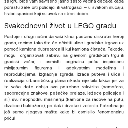
za igru, biće vam savršeno jasno zašto većina dečaka kada
porastu žele biti policajci ili vatrogasci – u svakom slučaju,
hrabri spasioci koji su uvek na strani dobra.
Svakodnevni život u LEGO gradu
Postoje i drugi načini da vaši klinci postanu diskretni heroji
grada, recimo tako što će očistiti ulice i gradske trgove uz
pomoć kamiona đubretarca ili kul kamiona čistača. Takođe,
mogu organizovati zabavu na glavnom gradskom trgu ili
gradski vašar, i osmislti originalnu priču inspirisanu
minijaturnim figurama i adekvatnim modelima i
reprodukcijama. Izgradnja zgrada, izrada puteva i ulica i
realizacija urbanističkog plana nikada nije bila lakša, jer za
to vaše dete dobija sve potrebne rekvizite (semafore,
saobraćajne znakove, pešačke prelaze, ležeće policajce i
sl.), svu neophodnu mašineriju (kamione za radove na putu,
dizalice i buldožere), pa čak i drveće i zelenilo. Potrebna je
još samo njegova mašta kako bi osmislilo fenomenalnu
priču!