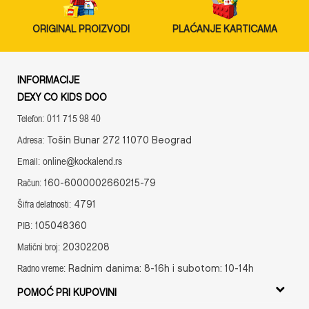
ORIGINAL PROIZVODI
PLAĆANJE KARTICAMA
INFORMACIJE
DEXY CO KIDS DOO
011 715 98 40
Telefon:
Tošin Bunar 272 11070 Beograd
Adresa:
online@kockalend.rs
Email:
160-6000002660215-79
Račun:
4791
Šifra delatnosti:
105048360
PIB:
20302208
Matični broj:
Radnim danima: 8-16h i subotom: 10-14h
Radno vreme:
POMOĆ PRI KUPOVINI