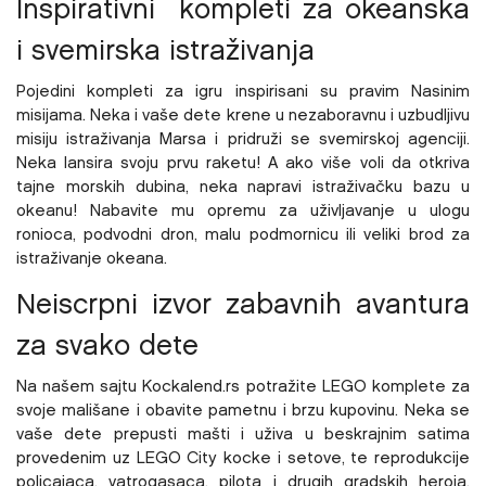
Inspirativni kompleti za okeanska
i svemirska istraživanja
Pojedini kompleti za igru inspirisani su pravim Nasinim
misijama. Neka i vaše dete krene u nezaboravnu i uzbudljivu
misiju istraživanja Marsa i pridruži se svemirskoj agenciji.
Neka lansira svoju prvu raketu! A ako više voli da otkriva
tajne morskih dubina, neka napravi istraživačku bazu u
okeanu! Nabavite mu opremu za uživljavanje u ulogu
ronioca, podvodni dron, malu podmornicu ili veliki brod za
istraživanje okeana.
Neiscrpni izvor zabavnih avantura
za svako dete
Na našem sajtu
Kockalend.rs potražite LEGO komplete za
svoje mališane i obavite pametnu i brzu kupovinu. Neka se
vaše dete prepusti mašti i uživa u beskrajnim satima
provedenim uz LEGO City kocke i setove, te reprodukcije
policajaca, vatrogasaca, pilota i drugih gradskih heroja.