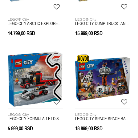
LEGO® City
LEGO® City
LEGO CITY ARCTIC EXPLORER SCIENCE LAB TRUCK
LEGO CITY DUMP TRUCK˙ AND˙ FRONT END LOADER
14.799,00
RSD
15.999,00
RSD
LEGO® City
LEGO® City
LEGO CITY FORMULA 1 F1 DISPLAY TRUCK WITH AUDI F1 RACE CAR
LEGO CITY SPACE SPACE BASE AND ROCKET LAUNCHPAD
5.999,00
RSD
18.899,00
RSD