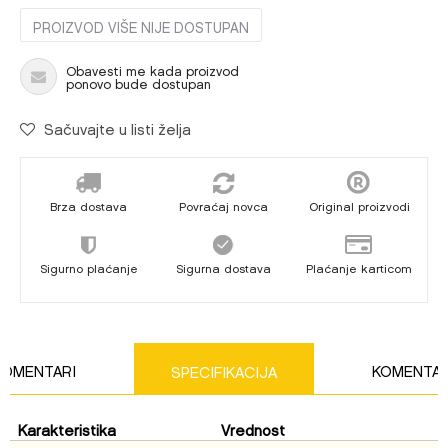
PROIZVOD VIŠE NIJE DOSTUPAN
Obavesti me kada proizvod
ponovo bude dostupan
Sačuvajte u listi želja
Brza dostava
Povraćaj novca
Original proizvodi
Sigurno plaćanje
Sigurna dostava
Plaćanje karticom
KOMENTARI
KOMENTAR
SPECIFIKACIJA
Karakteristika
Vrednost
Ime/Nadimak