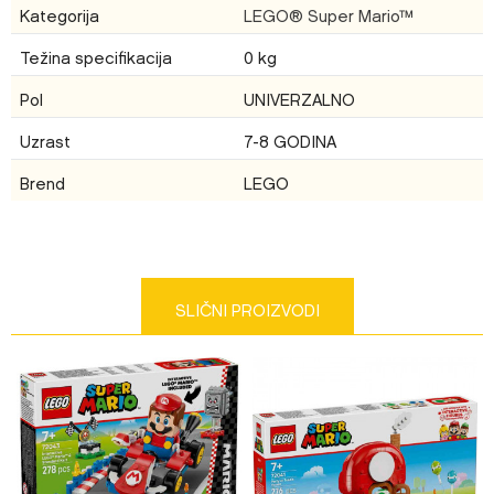
Kategorija
LEGO® Super Mario™
Težina specifikacija
0 kg
Email
Pol
UNIVERZALNO
Uzrast
7-8 GODINA
Brend
LEGO
Poruka
SLIČNI PROIZVODI
Anti-spam zaštita - izračunajte koliko je 4 + 1 :
POŠALJI