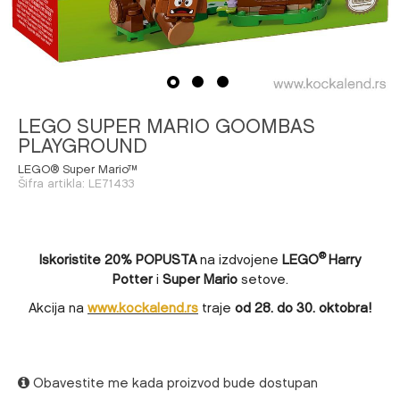
1
2
3
LEGO SUPER MARIO GOOMBAS
PLAYGROUND
LEGO® Super Mario™
Šifra artikla:
LE71433
Iskoristite
20% POPUSTA
na izdvojene
LEGO
Harry
®
Potter
i
Super Mario
setove.
Akcija na
www.kockalend.rs
traje
od 28. do 30. oktobra!
Obavestite me kada proizvod bude dostupan