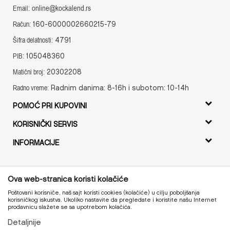
online@kockalend.rs
Email:
160-6000002660215-79
Račun:
4791
Šifra delatnosti:
105048360
PIB:
20302208
Matični broj:
Radnim danima: 8-16h i subotom: 10-14h
Radno vreme:
POMOĆ PRI KUPOVINI
Uslovi korišćenja i prodaje
KORISNIČKI SERVIS
Uputstvo za registraciju
Isporuka
INFORMACIJE
Uputstvo za Online kupovinu
Zamena artikala
O nama
Uslovi i način plaćanja
Povrat novca
Radno vreme
Politika privatnosti
Ova web-stranica koristi kolačiće
Reklamacije
Kontakt
Najčešća pitanja
Poštovani korisniče, naš sajt koristi cookies (kolačiće) u cilju poboljšanja
Pravo na odustajanje
korisničkog iskustva. Ukoliko nastavite da pregledate i koristite našu Internet
prodavnicu slažete se sa upotrebom kolačića.
Pregled statusa porudžbine
Detaljnije
Proizvode na sajtu nastojimo da opišemo što je preciznije