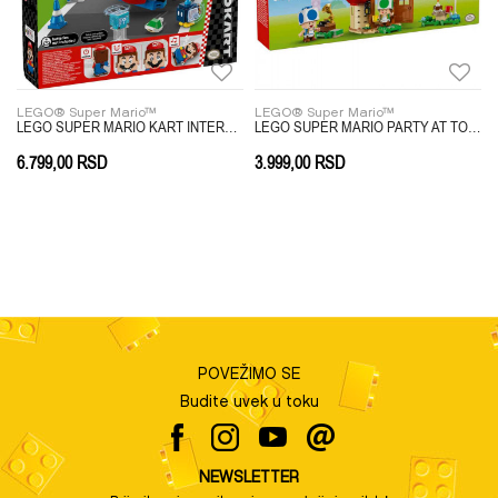
LEGO® Super Mario™
LEGO® Super Mario™
STLE
LEGO SUPER MARIO KART INTERACTIVE
LEGO SUPER MARIO PARTY AT TOADS HOUSE
6.799,00
RSD
3.999,00
RSD
POVEŽIMO SE
Budite uvek u toku
NEWSLETTER